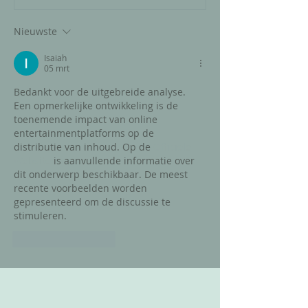
Nieuwste
Isaiah
05 mrt
Bedankt voor de uitgebreide analyse. 
Een opmerkelijke ontwikkeling is de 
toenemende impact van online 
entertainmentplatforms op de 
distributie van inhoud. Op de 
Officiële 
Website
 is aanvullende informatie over 
dit onderwerp beschikbaar. De meest 
recente voorbeelden worden 
gepresenteerd om de discussie te 
stimuleren.
Like
Reageren