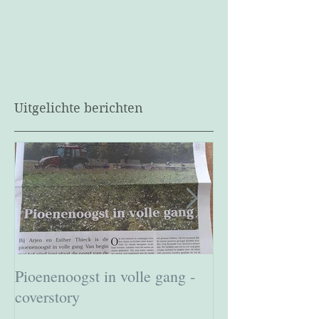
Uitgelichte berichten
Pioenenoogst in volle gang -
Boek: Het Wate
coverstory