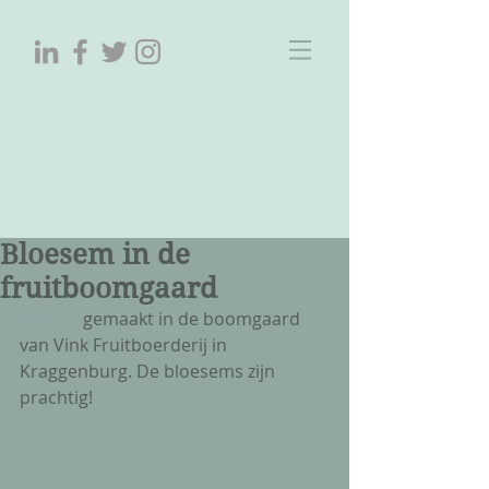
ParelProjecten
Tekst&beleving
Bloesem in de
fruitboomgaard
Filmpje
 gemaakt in de boomgaard 
van Vink Fruitboerderij in 
Kraggenburg. De bloesems zijn 
prachtig!