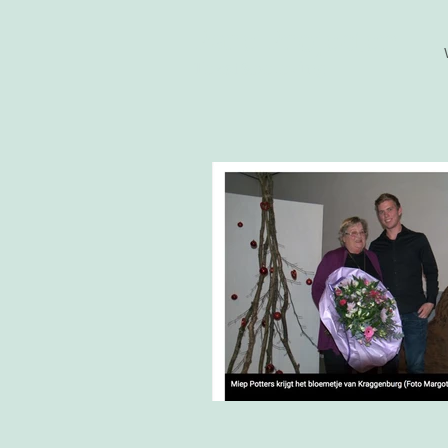
ParelProjecten
Tekst&beleving