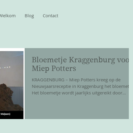
Welkom
Blog
Contact
Bloemetje Kraggenburg voor
Miep Potters
KRAGGENBURG – Miep Potters kreeg op de
Nieuwjaarsreceptie in Kraggenburg het bloemetje
Het bloemetje wordt jaarlijks uitgereikt door...