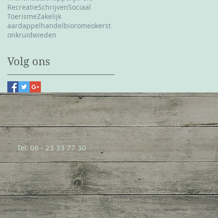
Recreatie
Schrijven
Sociaal
Toerisme
Zakelijk
aardappelhandel
bioromeo
kerst
onkruid
wieden
Volg ons
Tel: 06 - 23 33 77 30