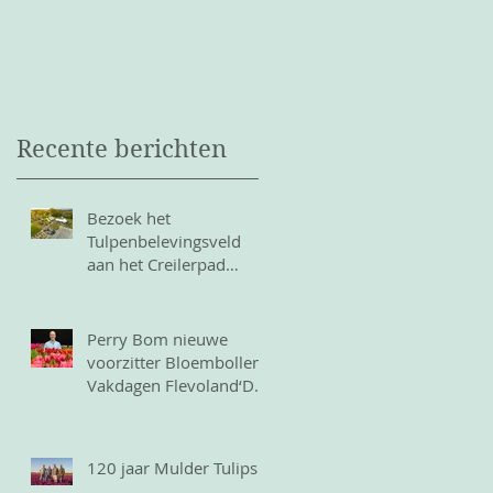
Recente berichten
Bezoek het
Tulpenbelevingsveld
aan het Creilerpad
tijdens het
Tulpenfestival
Noordoostpolder
Perry Bom nieuwe
voorzitter Bloembollen
Vakdagen Flevoland‘De
tulp leeft in mij; ik ben
ermee opgegroeid’
120 jaar Mulder Tulips